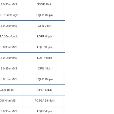
S 0.35um/MS
SSOP 20pin
 0.13um/Logic
LQFP 100pin
S 0.18um/MS
QFN 24pin
 0.35um/Logic
LQFP 64pin
S 0.35um/MS
LQFP 80pin
S 0.18um/MS
LQFP 48pin
S 0.35um/MS
QFN 48pin
S 0.18um/MS
LQFP 100pin
iGe 0.18um
SPLP 68pin
OS40nm/MS
FCBGA 1444pin
S 0.35um/MS
LQFP 48pin