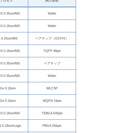
プロセス
納入形態
S 0.35um/MS
Wafer
S 0.18um/MS
Wafer
S 0.25um/MS
ベアチップ（OCF付）
S 0.18um/MS
TQFP 48pin
S 0.35um/MS
ベアチップ
S 0.35um/MS
Wafer
iGe 0.18um
WLCSP
iGe 0.18um
WQFN 24pin
S 0.18um/MS
TEBGA 540pin
 0.18um/Logic
PBGA 256pin