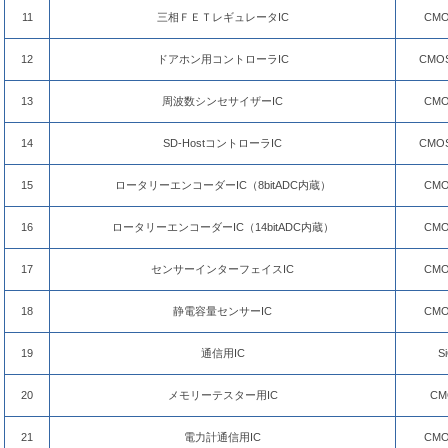
11
三相ＦＥＴレギュレータIC
CMO
12
ドアホン用コントローラIC
CMOS
13
周波数シンセサイザーIC
CMO
14
SD-HostコントローラIC
CMOS
15
ロータリーエンコーダーIC（8bitADC内蔵）
CMO
16
ロータリーエンコーダーIC（14bitADC内蔵）
CMO
17
センサーインターフェイスIC
CMO
18
静電容量センサーIC
CMO
19
通信用IC
S
20
メモリーテスター用IC
CM
21
電力計通信用IC
CMO