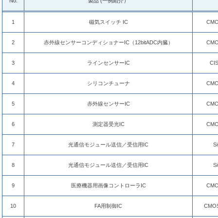
No.
製品 (一例紹介）
1
磁気スイッチ IC
CMO
2
赤外線センサーコンディショナーIC（12bitADC内臓）
CMO
3
ラインセンサーIC
CI
4
シリコンチューナ
CMO
5
赤外線センサーIC
CMO
6
測定器受光IC
CMO
7
光通信モジュール送信／受信用IC
S
8
光通信モジュール送信／受信用IC
S
9
医療機器用画像コントローラIC
CMO
10
FA用制御IC
CMOS