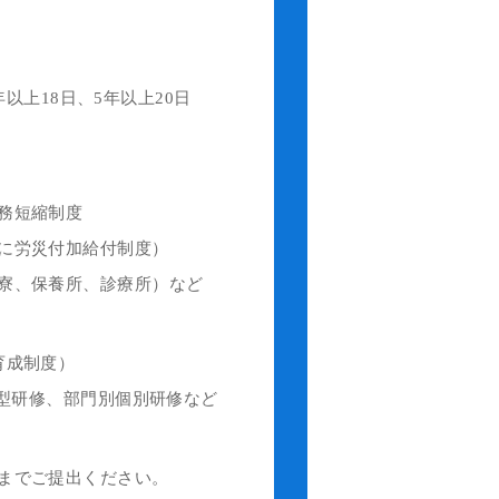
年以上18日、5年以上20日
務短縮制度
に労災付加給付制度）
寮、保養所、診療所）など
育成制度）
抜型研修、部門別個別研修など
までご提出ください。