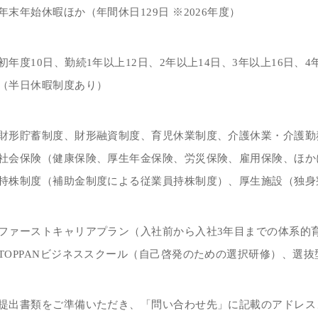
年末年始休暇ほか（年間休日129日 ※2026年度）
初年度10日、勤続1年以上12日、2年以上14日、3年以上16日、4
（半日休暇制度あり）
財形貯蓄制度、財形融資制度、育児休業制度、介護休業・介護勤
社会保険（健康保険、厚生年金保険、労災保険、雇用保険、ほか
持株制度（補助金制度による従業員持株制度）、厚生施設（独身
ファーストキャリアプラン（入社前から入社3年目までの体系的
TOPPANビジネススクール（自己啓発のための選択研修）、選
提出書類をご準備いただき、「問い合わせ先」に記載のアドレス