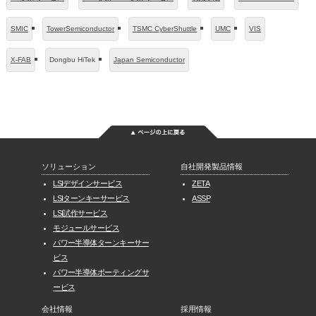
SMIC
TowerSemiconductor
TSMC CyberShuttle
UMC
VIS
X-FAB
Dongbu HiTek
Japan Semiconductor
ソリューション
自社開発製品情報
LSIデザインサービス
ZETA
LSIターンキーサービス
ASSP
LSI試作サービス
モジュールサービス
パワー半導体ターンキーサー
ビス
パワー半導体ポーティングサ
ービス
会社情報
採用情報