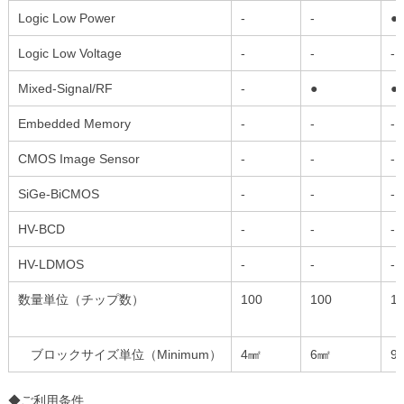
Logic Low Power
-
-
●
Logic Low Voltage
-
-
-
Mixed-Signal/RF
-
●
●
Embedded Memory
-
-
-
CMOS Image Sensor
-
-
-
SiGe-BiCMOS
-
-
-
HV-BCD
-
-
-
HV-LDMOS
-
-
-
数量単位（チップ数）
100
100
1
ブロックサイズ単位（Minimum）
4㎟
6㎟
9
◆ご利用条件