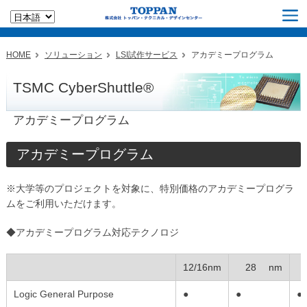
HOME
ソリューション
LSI試作サービス
アカデミープログラム
TSMC CyberShuttle®
アカデミープログラム
アカデミープログラム
※大学等のプロジェクトを対象に、特別価格のアカデミープログラ
ムをご利用いただけます。
◆アカデミープログラム対応テクノロジ
12/16nm
28 nm
4
Logic General Purpose
●
●
●